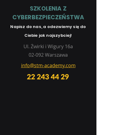
SZKOLENIA Z
CYBERBEZPIECZEŃSTWA
Napisz do na
s
, a odezwiemy się do
Ciebie jak najszybciej!
Ul. Żwirki i Wigury 16a
02-092 Warszawa
info@stm-academy.com