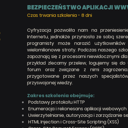
BEZPIECZEŃSTWO APLIKACJI W
Czas trwania szkolenia -
8 dni
Cyfryzacja pozwoliła nam na przeniesien
E
Internetu, jednakże przyniosła ze sobą sze
programisty może narazić użytkowników
wielomilionowe straty. Podczas naszego szk
zapoznają się z procesami niewidocznymi dla l
przykład zlecamy przelew, logujemy się do
forum oraz związane z nimi zagrożenia
przygotowane przez naszych specjalistó
przyswojonej wiedzy.
Zakres szkolenia obejmuje:
Podstawy protokołu HTTP
Enumeracja i rekonesans aplikacji webowych
Uwierzytelnianie, autoryzacja i zarządzanie s
HTML Injection i Cross-Site Scripting (XSS)