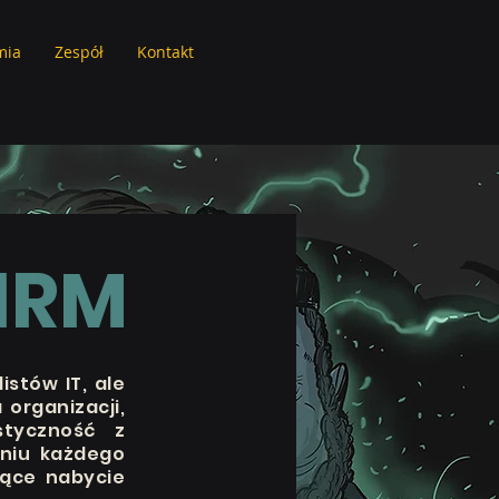
mia
Zespół
Kontakt
IRM
istów IT, ale
organizacji,
tyczność z
eniu każdego
jące nabycie