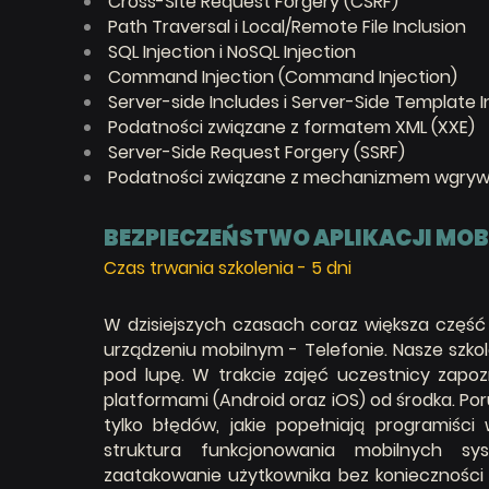
Cross-Site Request Forgery (CSRF)
Path Traversal i Local/Remote File Inclusion
SQL Injection i NoSQL Injection
Command Injection (Command Injection)
Server-side Includes i Server-Side Template In
Podatności związane z formatem XML (XXE)
Server-Side Request Forgery (SSRF)
Podatności związane z mechanizmem wgrywani
BEZPIECZEŃSTWO APLIKACJI MO
Czas trwania szkolenia - 5
dni
W dzisiejszych czasach coraz większa część
urządzeniu mobilnym - Telefonie. Nasze szkol
pod lupę. W trakcie zajęć uczestnicy zapoz
platformami (Android oraz iOS) od środka. P
tylko błędów, jakie popełniają programiści 
struktura funkcjonowania mobilnych s
zaatakowanie użytkownika bez konieczności be